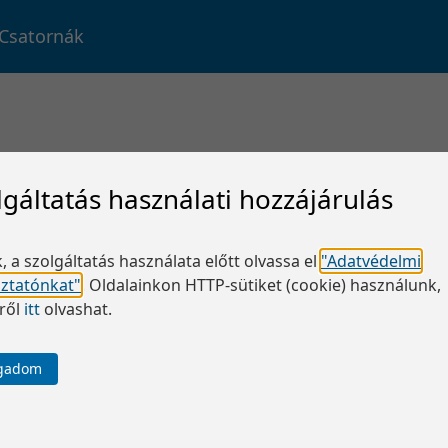
Csatornák
lgáltatás használati hozzájárulás
, a szolgáltatás használata előtt olvassa el
"Adatvédelmi
oztatónkat"
.
Oldalainkon HTTP-sütiket (cookie) használunk,
ről
itt
olvashat.
ogadom