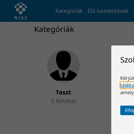
Kategóriák
Élő közvetítések
Kategóriák
Szo
Kérjük
tájék
Teszt
amely
0 felvétel
Elf