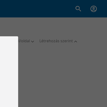
20 tétel/oldal
Létrehozás szerint
5 tétel/oldal
Utolsó módosítás
10 tétel/oldal
Utolsó módosítás
20 tétel/oldal
Létrehozás szerint
50 tétel/oldal
Létrehozás szerint
100 tétel/oldal
Cím szerint
Cím szerint