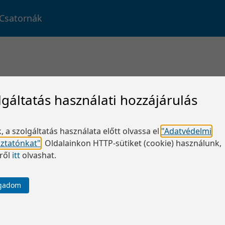
Csatornák
lgáltatás használati hozzájárulás
, a szolgáltatás használata előtt olvassa el
"Adatvédelmi
oztatónkat"
.
Oldalainkon HTTP-sütiket (cookie) használunk,
ről
itt
olvashat.
ogadom