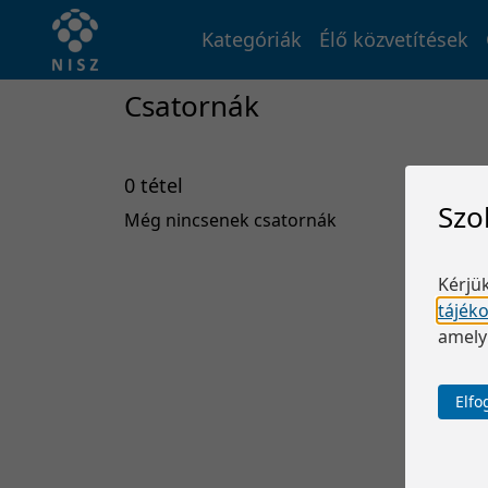
Kategóriák
Élő közvetítések
Csatornák
0 tétel
Szo
Még nincsenek csatornák
Kérjük
tájék
amely
Elf