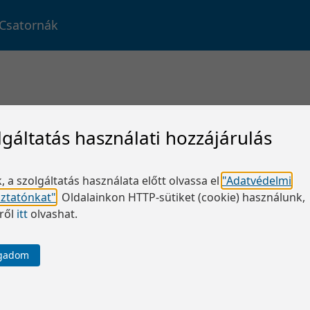
Csatornák
lgáltatás használati hozzájárulás
, a szolgáltatás használata előtt olvassa el
"Adatvédelmi
oztatónkat"
.
Oldalainkon HTTP-sütiket (cookie) használunk,
ről
itt
olvashat.
ogadom