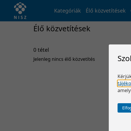
Kategóriák
Élő közvetítések
Élő közvetítések
0 tétel
Szo
Jelenleg nincs élő közvetítés
Kérjük
tájék
amely
Elf